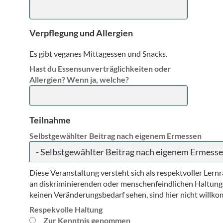
Verpflegung und Allergien
Es gibt veganes Mittagessen und Snacks.
Hast du Essensunverträglichkeiten oder
Allergien? Wenn ja, welche?
Teilnahme
Selbstgewählter Beitrag nach eigenem Ermessen
S
- Selbstgewählter Beitrag nach eigenem Ermesse
e
l
Diese Veranstaltung versteht sich als respektvoller Ler
b
an diskriminierenden oder menschenfeindlichen Haltung
s
keinen Veränderungsbedarf sehen, sind hier nicht willk
t
Respekvolle Haltung
g
Zur Kenntnis genommen