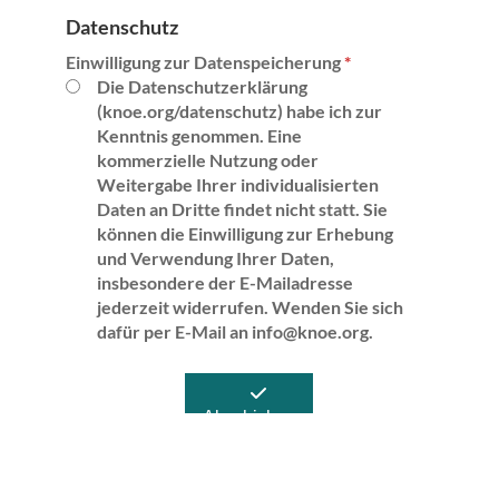
g
Datenschutz
e
Einwilligung zur Datenspeicherung
*
n
Die Datenschutzerklärung
e
(knoe.org/datenschutz) habe ich zur
m
Kenntnis genommen. Eine
E
kommerzielle Nutzung oder
r
Weitergabe Ihrer individualisierten
m
Daten an Dritte findet nicht statt. Sie
e
können die Einwilligung zur Erhebung
s
und Verwendung Ihrer Daten,
s
insbesondere der E-Mailadresse
e
jederzeit widerrufen. Wenden Sie sich
n
dafür per E-Mail an info@knoe.org.
Abschicken