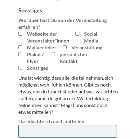
e
w
Sonstiges
ä
Worüber hast Du von der Veranstaltung
h
erfahren?
l
Webseite der
Social
t
Veranstalter*innen
Media
e
Mailverteiler
Veranstaltung
r
Plakat /
persönlicher
B
Flyer
Kontakt
e
Sonstiges
i
t
Uns ist wichtig, dass alle, die teilnehmen, sich
r
möglichst wohl fühlen können. Gibt es noch
a
etwas, das du brauchst oder auf was wir achten
g
sollten, damit du gut an der Weiterbildung
n
teilnehmen kannst? Magst uns sonst noch
a
etwas mitteilen?
c
Das möchte ich noch mitteilen
h
e
i